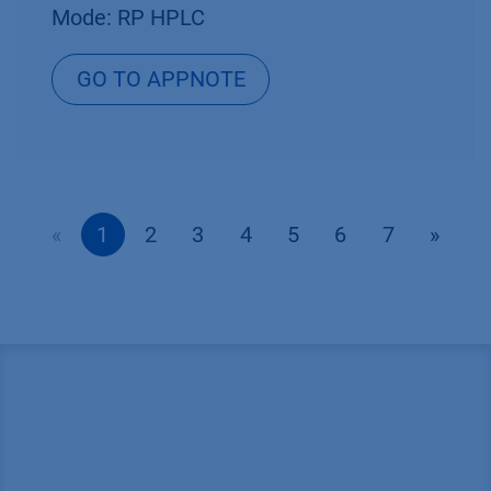
Mode: RP HPLC
GO TO APPNOTE
«
1
2
3
4
5
6
7
»