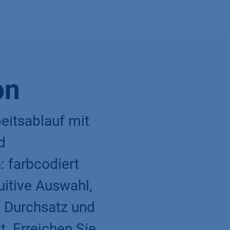
on
eitsablauf mit
d
 farbcodiert
tuitive Auswahl,
n Durchsatz und
. Erreichen Sie