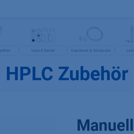
Produkte
OEM
Store
Blog
Veranstaltungen
Support
petten
Vials & Deckel
Kapillaren & Schläuche
Labo
HPLC Zubehör
Manuell