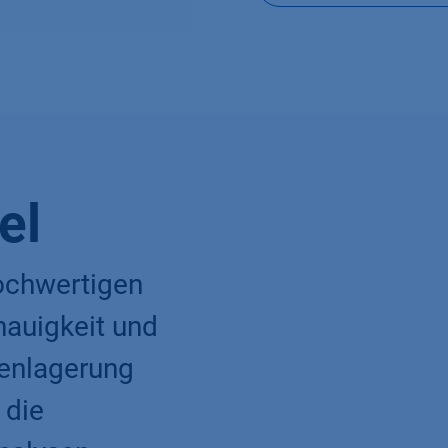
el
ochwertigen
nauigkeit und
benlagerung
 die