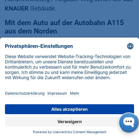
KNAUER
Gebäude.
Mit dem Auto auf der Autobahn A115
aus dem Norden
Verlassen Sie die Autobahn A115 an der
Ausfahrt
Hüttenweg
und biegen Sie links in die
Hüttenweg ein. Nach ca. 1 km biegen Sie
rechts in die
Onkel-Tom-Straße (B1)
ein. Nach
3,7 km erreichen Sie die
Potsdamer Straße
.
Biegen Sie dort nach rechts ab. Fahren Sie
geradeaus für 1,2 km und (nachdem Sie unter
einer Eisenbahnbrücke hindurchgefahren sind)
machen Sie eine Wende. Fahren Sie 200 Meter
in die entgegengesetzte Richtung und biegen
Sie rechts in den
Hohentwielsteig
ein. Nach