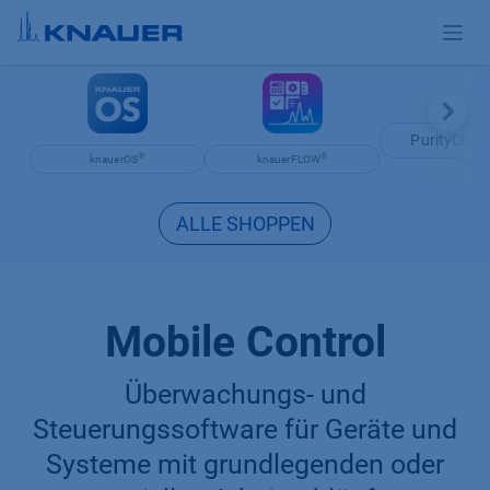
Zum Inhalt springen
PurityChr
®
®
knauerOS
knauerFLOW
ALLE SHOPPEN
Mobile Control
Überwachungs- und
Steuerungssoftware für Geräte und
Systeme mit grundlegenden oder