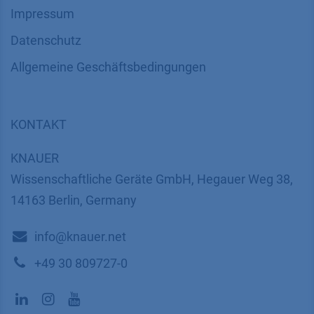
Impressum
Datenschutz
​​​​​​​​​​​​​​​​​Allgemeine Geschäftsbedingungen
KONTAKT
K
NAUER
Wissenschaftliche Geräte GmbH, Hegauer Weg 38,
14163 Berlin, Germany
​​​​​​​​​​​​​​i​n​f​o​@​k​n​a​u​e​r​.​n​e​t
+49 30 809727-0