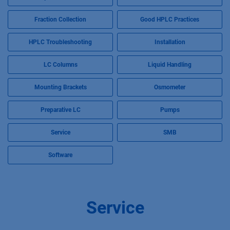
Fraction Collection
Good HPLC Practices
HPLC Troubleshooting
Installation
LC Columns
Liquid Handling
Mounting Brackets
Osmometer
Preparative LC
Pumps
Service
SMB
Software
Service