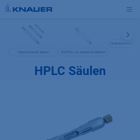
Zum Inhalt springen
Enantiomerentrenn
Oligonukleotid Säulen
(U)HPLC von kleinen Molekülen
HPLC Säulen