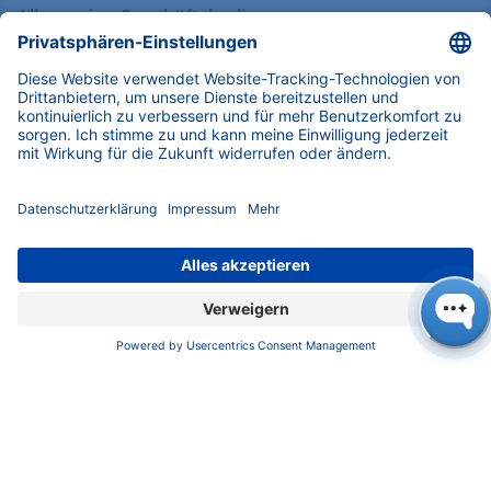
Datenschutz
​​​​​​​​​​​​​​​​​Allgemeine Geschäftsbedingungen
KONTAKT
K
NAUER
Wissenschaftliche Geräte GmbH, Hegauer Weg 38,
14163 Berlin, Germany
​​​​​​​​​​​​​​i​n​f​o​@​k​n​a​u​e​r​.​n​e​t
+49 30 809727-0