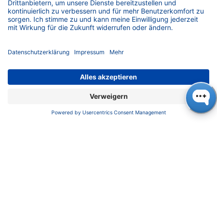
Impressum
Datenschutz
​​​​​​​​​​​​​​​​​Allgemeine Geschäftsbedingungen
KONTAKT
K
NAUER
Wissenschaftliche Geräte GmbH, Hegauer Weg 38,
14163 Berlin, Germany
​​​​​​​​​​​​​​i​n​f​o​@​k​n​a​u​e​r​.​n​e​t
+49 30 809727-0