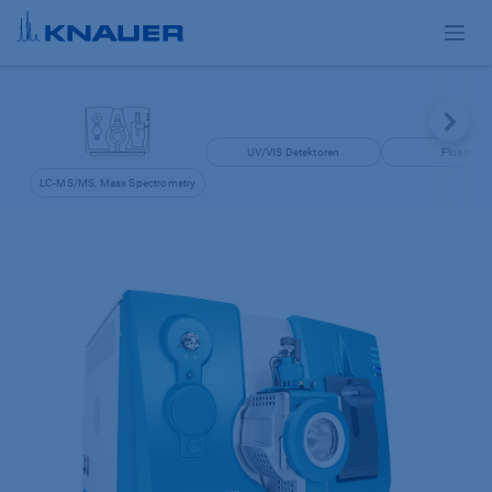
Zum Inhalt springen
UV/VIS Detektoren
Flusszell
LC-MS/MS, Mass Spectrometry