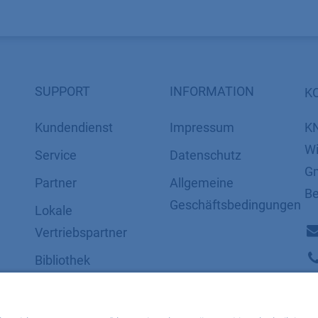
SUPPORT
INFORMATION
K
Kundendienst
Impressum
K
Wi
Service
Datenschutz
Gm
Partner
​​​​​​​​​​​​​​​​​Allgemeine
Be
Geschäftsbedingungen
Lokale
Vertriebspartner
Bibliothek
FAQ
Zertifikate