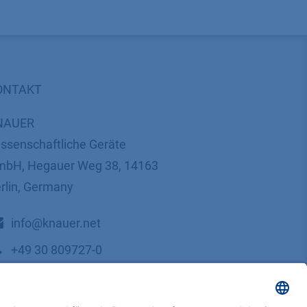
ONTAKT
NAUER
ssenschaftliche Geräte
bH, Hegauer Weg 38, 14163
rlin, Germany
​​​​​​​​​​​​​​i​n​f​o​@​k​n​a​u​e​r​.​n​e​t
+49 30 809727-0