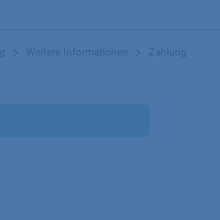
Produkte
OEM
Store
Blog
Veranstaltungen
Support
ng
Weitere Informationen
Zahlung