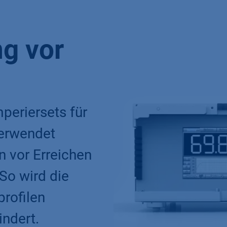
g vor
periersets für
erwendet
 vor Erreichen
So wird die
rofilen
indert.