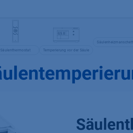
Produkte
OEM
Store
Blog
Veranstaltungen
Support
Säulenheizmanschet
Säulenthermostat
Temperierung vor der Säule
ulentemperieru
Säulent