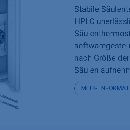
Stabile Säulent
HPLC unerlässli
Säulenthermosta
softwaregesteue
nach Größe der
Säulen aufnehm
MEHR INFORMAT