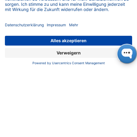
Datenschutz
​​​​​​​​​​​​​​​​​Allgemeine Geschäftsbedingungen
KONTAKT
K
NAUER
Wissenschaftliche Geräte GmbH, Hegauer Weg 38,
14163 Berlin, Germany
​​​​​​​​​​​​​​i​n​f​o​@​k​n​a​u​e​r​.​n​e​t
+49 30 809727-0