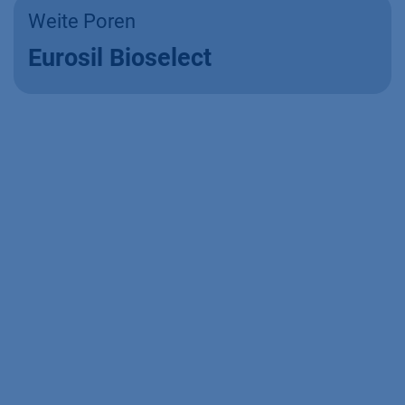
Weite Poren
Eurosil Bioselect