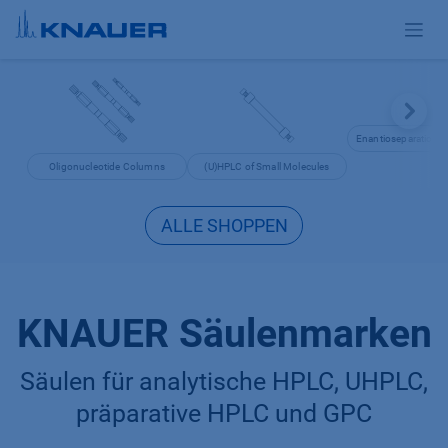
Zum Inhalt springen
Enantioseparation 
Oligonucleotide Columns
(U)HPLC of Small Molecules
ALLE SHOPPEN
KNAUER Säulenmarken
Säulen für analytische HPLC, UHPLC,
präparative HPLC und GPC