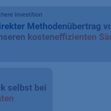
chere Investition
irekter Methodenübertrag v
nseren kosteneffizienten Sä
k selbst bei
aten