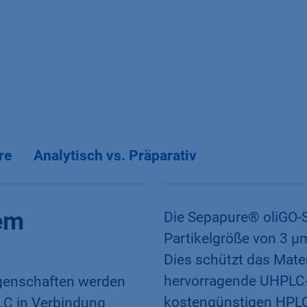
re
Analytisch vs. Präparativ
gem
Die Sepapure® oliGO-Sä
Partikelgröße von 3 µ
Dies schützt das Mater
hervorragende UHPLC-
Eigenschaften werden
kostengünstigen HPLC
LC in Verbindung