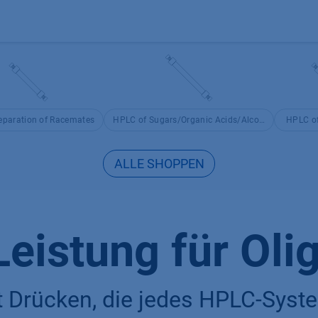
Produkte
OEM
Store
Blog
Veranstaltungen
Support
eparation of Racemates
HPLC of Sugars/Organic Acids/Alcohols
HPLC of
ALLE SHOPPEN
Leistung für Oli
 Drücken, die jedes HPLC-Syst