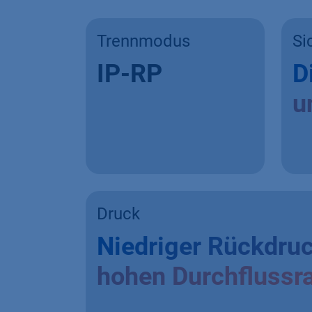
Trennmodus
Si
IP-RP
D
u
Druck
Niedriger Rückdruc
hohen Durchflussr