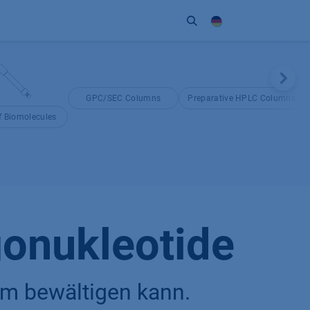
Unternehmen
Kontakt
Partner
GPC/SEC Columns
Preparative HPLC Columns
 Biomolecules
gonukleotide
em bewältigen kann.