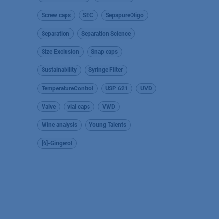
Screw caps
SEC
SepapureOligo
Separation
Separation Science
Size Exclusion
Snap caps
Sustainability
Syringe Filter
TemperatureControl
USP 621
UVD
Valve
vial caps
VWD
Wine analysis
Young Talents
[6]-Gingerol