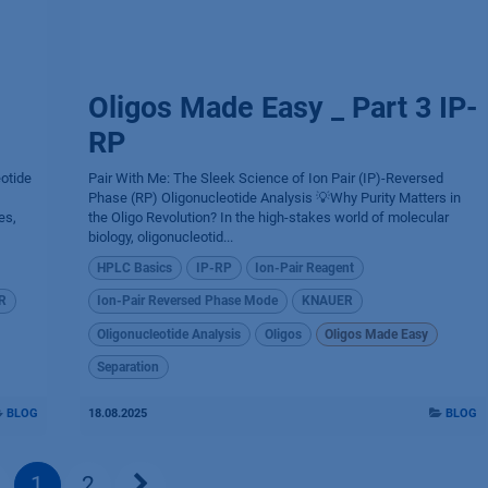
Oligos Made Easy _ Part 3 IP-
RP
eotide
Pair With Me: The Sleek Science of Ion Pair (IP)-Reversed
Phase (RP) Oligonucleotide Analysis 💡Why Purity Matters in
es,
the Oligo Revolution? In the high-stakes world of molecular
biology, oligonucleotid...
HPLC Basics
IP-RP
Ion-Pair Reagent
R
Ion-Pair Reversed Phase Mode
KNAUER
Oligonucleotide Analysis
Oligos
Oligos Made Easy
Separation
BLOG
18.08.2025
BLOG
1
2