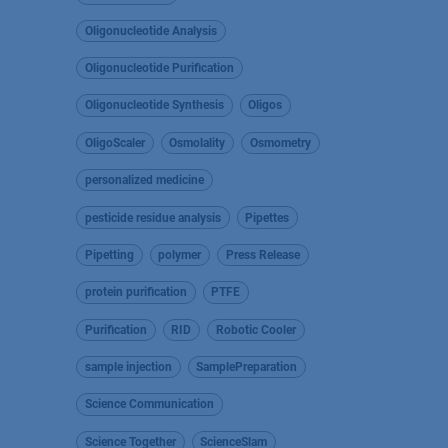
Oligonucleotide Analysis
Oligonucleotide Purification
Oligonucleotide Synthesis
Oligos
OligoScaler
Osmolality
Osmometry
personalized medicine
pesticide residue analysis
Pipettes
Pipetting
polymer
Press Release
protein purification
PTFE
Purification
RID
Robotic Cooler
sample injection
SamplePreparation
Science Communication
Science Together
ScienceSlam