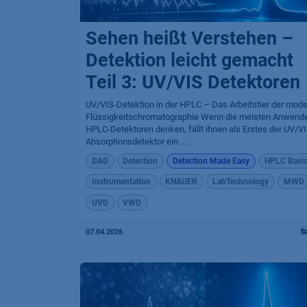
Sehen heißt Verstehen –
Detektion leicht gemacht
Teil 3: UV/VIS Detektoren
UV/VIS-Detektion in der HPLC – Das Arbeitstier der mod
Flüssigkeitschromatographie Wenn die meisten Anwende
HPLC-Detektoren denken, fällt ihnen als Erstes der UV/VI
Absorptionsdetektor ein. ...
DAD
Detection
Detection Made Easy
HPLC Basi
Instrumentation
KNAUER
LabTechnology
MWD
UVD
VWD
07.04.2026