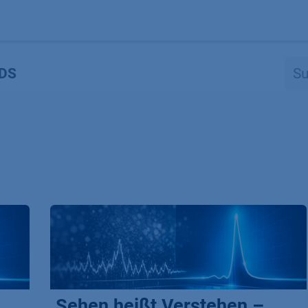
Produkte
OEM
Store
Blog
Veranstaltungen
Support
DS
Sehen heißt Verstehen –