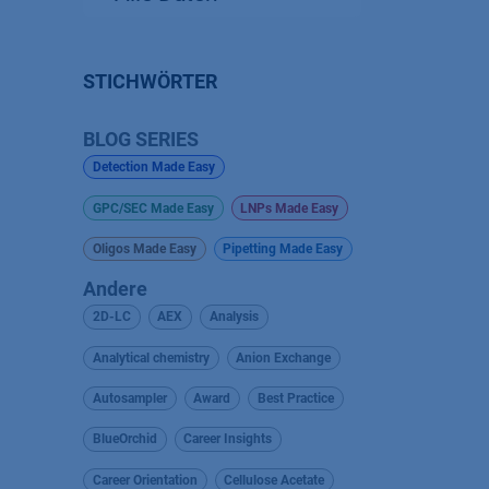
STICHWÖRTER
BLOG SERIES
Detection Made Easy
GPC/SEC Made Easy
LNPs Made Easy
Oligos Made Easy
Pipetting Made Easy
Andere
2D-LC
AEX
Analysis
Analytical chemistry
Anion Exchange
Autosampler
Award
Best Practice
BlueOrchid
Career Insights
Career Orientation
Cellulose Acetate