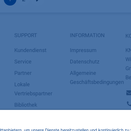
SUPPORT
INFORMATION
K
Kundendienst
Impressum
K
Wi
Service
Datenschutz
Gm
Partner
​​​​​​​​​​​​​​​​​Allgemeine
Be
Geschäftsbedingungen
Lokale
Vertriebspartner
Bibliothek
FAQ
Zertifikate