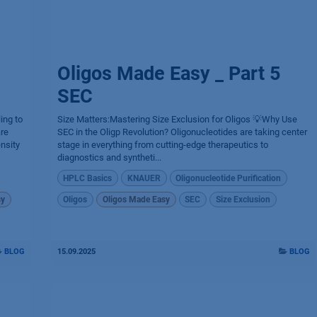
Oligos Made Easy _ Part 5
SEC
ing to
Size Matters:Mastering Size Exclusion for Oligos 💡Why Use
are
SEC in the Oligp Revolution? Oligonucleotides are taking center
nsity
stage in everything from cutting-edge therapeutics to
diagnostics and syntheti...
HPLC Basics
KNAUER
Oligonucleotide Purification
sy
Oligos
Oligos Made Easy
SEC
Size Exclusion
BLOG
15.09.2025
BLOG