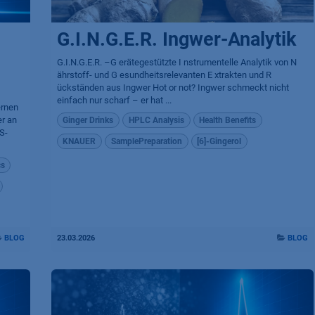
G.I.N.G.E.R. Ingwer-Analytik
G.I.N.G.E.R. –G erätegestützte I nstrumentelle Analytik von N
ährstoff- und G esundheitsrelevanten E xtrakten und R
ückständen aus Ingwer Hot or not? Ingwer schmeckt nicht
einfach nur scharf – er hat ...
ernen
r an
Ginger Drinks
HPLC Analysis
Health Benefits
S-
KNAUER
SamplePreparation
[6]-Gingerol
cs
BLOG
23.03.2026
BLOG