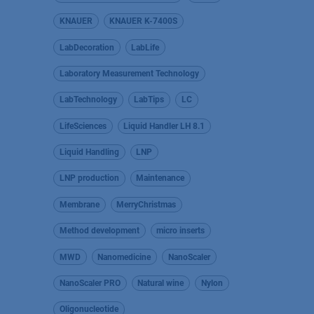
KNAUER
KNAUER K-7400S
LabDecoration
LabLife
Laboratory Measurement Technology
LabTechnology
LabTips
LC
LifeSciences
Liquid Handler LH 8.1
Liquid Handling
LNP
LNP production
Maintenance
Membrane
MerryChristmas
Method development
micro inserts
MWD
Nanomedicine
NanoScaler
NanoScaler PRO
Natural wine
Nylon
Oligonucleotide