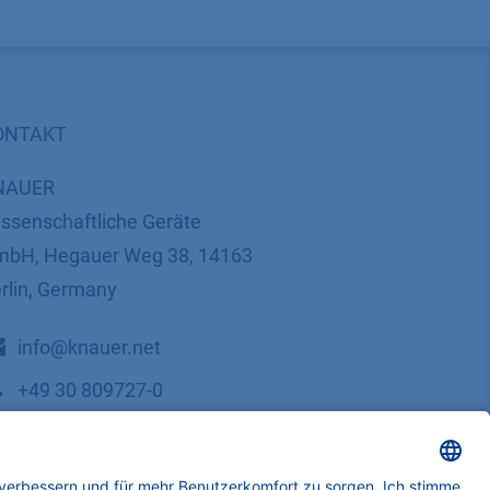
ONTAKT
NAUER
ssenschaftliche Geräte
bH, Hegauer Weg 38, 14163
rlin, Germany
​​​​​​​​​​​​​​i​n​f​o​@​k​n​a​u​e​r​.​n​e​t
+49 30 809727-0