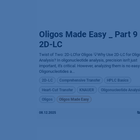
Oligos Made Easy _ Part 9
2D-LC
Twist of Two: 2D-LCfor Oligos 💡Why Use 2D-LC for Olig
Analysis? In oligonucleotide analysis, precision isn't just
important, it's critical. However, analyzing them is no easy
Oligonucleotides a...
2D-LC
Comprehensive Transfer
HPLC Basics
Heart-Cut Transfer
KNAUER
Oligonucleotide Analys
Oligos
Oligos Made Easy
08.12.2025