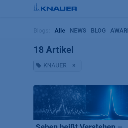
Zum Inhalt springen
Blogs:
Alle
NEWS
BLOG
AWAR
18 Artikel
KNAUER
×
Sehen heißt Verstehen –