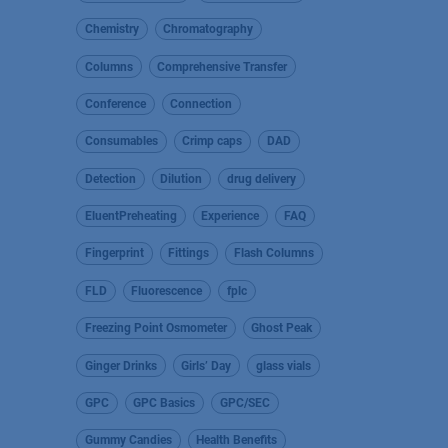
Chemistry
Chromatography
Columns
Comprehensive Transfer
Conference
Connection
Consumables
Crimp caps
DAD
Detection
Dilution
drug delivery
EluentPreheating
Experience
FAQ
Fingerprint
Fittings
Flash Columns
FLD
Fluorescence
fplc
Freezing Point Osmometer
Ghost Peak
Ginger Drinks
Girls’ Day
glass vials
GPC
GPC Basics
GPC/SEC
Gummy Candies
Health Benefits