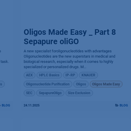
Oligos Made Easy _ Part 8
Sepapure oliGO
o
A new specialist foroligonucleotides with advantages
Oligonucleotides are the new superstars in medical and
 task.
biological research, especially when it comes to highly
specialized or personalized drugs. M...
AEX
HPLC Basics
IP-RP
KNAUER
is
Oligonucleotide Purification
Oligos
Oligos Made Easy
SEC
SepapureOligo
Size Exclusion
BLOG
24.11.2025
BLOG