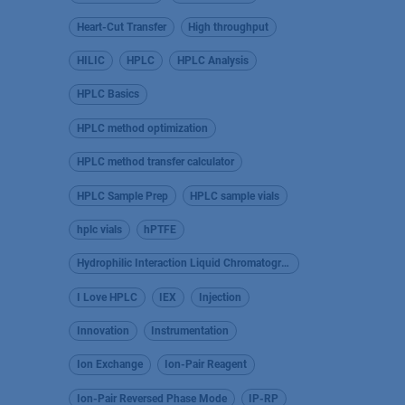
Heart-Cut Transfer
High throughput
HILIC
HPLC
HPLC Analysis
HPLC Basics
HPLC method optimization
HPLC method transfer calculator
HPLC Sample Prep
HPLC sample vials
hplc vials
hPTFE
Hydrophilic Interaction Liquid Chromatography
I Love HPLC
IEX
Injection
Innovation
Instrumentation
Ion Exchange
Ion-Pair Reagent
Ion-Pair Reversed Phase Mode
IP-RP