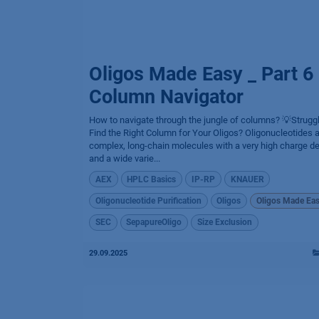
Oligos Made Easy _ Part 6
Column Navigator
How to navigate through the jungle of columns? 💡Struggl
Find the Right Column for Your Oligos? Oligonucleotides 
complex, long-chain molecules with a very high charge de
and a wide varie...
AEX
HPLC Basics
IP-RP
KNAUER
Oligonucleotide Purification
Oligos
Oligos Made Ea
SEC
SepapureOligo
Size Exclusion
29.09.2025