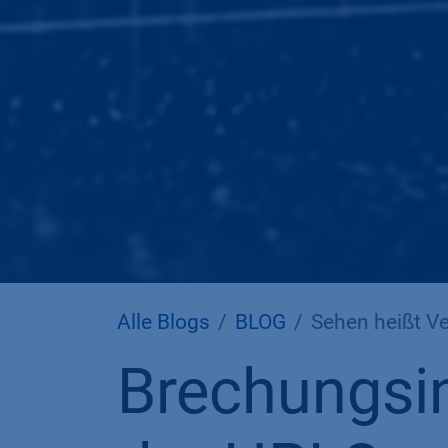
Alle Blogs
BLOG
Sehen heißt Verst
Brechungsin