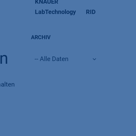
KNAUER
LabTechnology
RID
ARCHIV
on
halten