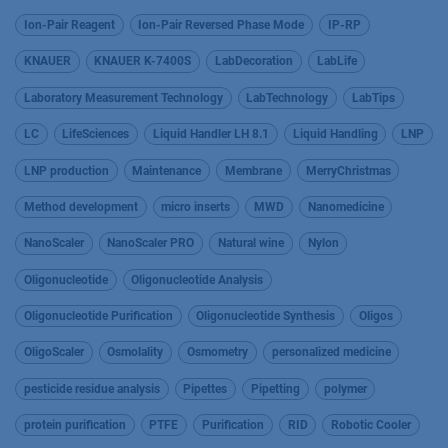
Ion-Pair Reagent
Ion-Pair Reversed Phase Mode
IP-RP
KNAUER
KNAUER K-7400S
LabDecoration
LabLife
Laboratory Measurement Technology
LabTechnology
LabTips
LC
LifeSciences
Liquid Handler LH 8.1
Liquid Handling
LNP
LNP production
Maintenance
Membrane
MerryChristmas
Method development
micro inserts
MWD
Nanomedicine
NanoScaler
NanoScaler PRO
Natural wine
Nylon
Oligonucleotide
Oligonucleotide Analysis
Oligonucleotide Purification
Oligonucleotide Synthesis
Oligos
OligoScaler
Osmolality
Osmometry
personalized medicine
pesticide residue analysis
Pipettes
Pipetting
polymer
protein purification
PTFE
Purification
RID
Robotic Cooler