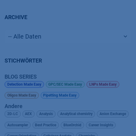
ARCHIVE
STICHWÖRTER
BLOG SERIES
Detection Made Easy
GPC/SEC Made Easy
LNPs Made Easy
Oligos Made Easy
Pipetting Made Easy
Andere
2D-LC
AEX
Analysis
Analytical chemistry
Anion Exchange
Autosampler
Best Practice
BlueOrchid
Career Insights