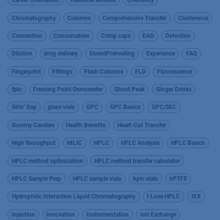
Career Orientation
Cellulose Acetate
Chemistry
Chromatography
Columns
Comprehensive Transfer
Conference
Connection
Consumables
Crimp caps
DAD
Detection
Dilution
drug delivery
EluentPreheating
Experience
FAQ
Fingerprint
Fittings
Flash Columns
FLD
Fluorescence
fplc
Freezing Point Osmometer
Ghost Peak
Ginger Drinks
Girls’ Day
glass vials
GPC
GPC Basics
GPC/SEC
Gummy Candies
Health Benefits
Heart-Cut Transfer
High throughput
HILIC
HPLC
HPLC Analysis
HPLC Basics
HPLC method optimization
HPLC method transfer calculator
HPLC Sample Prep
HPLC sample vials
hplc vials
hPTFE
Hydrophilic Interaction Liquid Chromatography
I Love HPLC
IEX
Injection
Innovation
Instrumentation
Ion Exchange