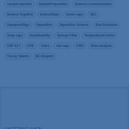
sample injection
SamplePreparation
Science Communication
Science Together
ScienceSlam
Screw caps
SEC
SepapureOligo
Separation
Separation Science
Size Exclusion
Snap caps
Sustainability
Syringe Filter
TemperatureControl
USP 621
UVD
Valve
vial caps
VWD
Wine analysis
Young Talents
[6]-Gingerol