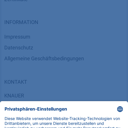
INFORMATION
Impressum
Datenschutz
​​​​​​​​​​​​​​​​​Allgemeine Geschäftsbedingungen
KONTAKT
K
NAUER
Wissenschaftliche Geräte GmbH, Hegauer Weg 38,
14163 Berlin, Germany
​​​​​​​​​​​​​​i​n​f​o​@​k​n​a​u​e​r​.​n​e​t