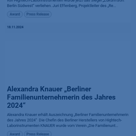
von Hightech-Laborinstrumenten wurde jetzt das Siegel „Zukunftsort
Berlin Südwest“ verliehen. Juri Effenberg, Projektleiter des „Re...
Award
Press Release
18.11.2024
Alexandra Knauer „Berliner
Familienunternehmerin des Jahres
2024“
Alexandra Knauer erhält Aus­zeich­nung „Berliner Familien­unter­nehme­rin
des Jahres 2024“ ​ Die Chefin des Berliner Herstellers von Hightech-
Laborinstrumenten KNAUER wurde vom Verein „Die Familienunt...
Award
Press Release