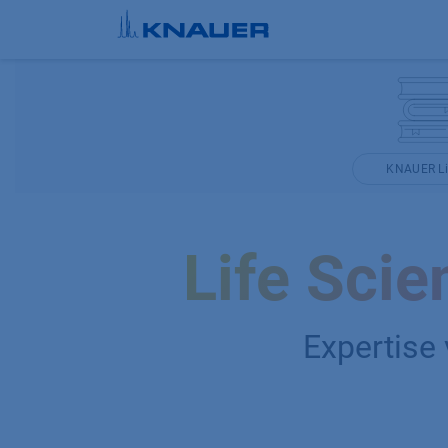
Zum Inhalt springen
KNAUER Li
Life Sci
Expertise 