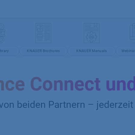
Produkte
OEM
Store
Blog
Veranstaltungen
Support
brary
KNAUER Brochures
KNAUER Manuals
Webina
ence Connect u
von beiden Partnern – jederzeit 