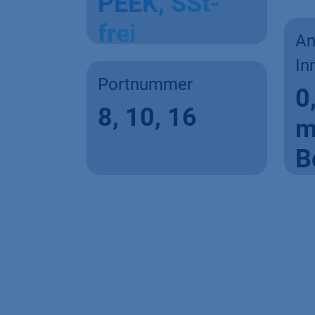
PEEK, SSt-
frei
An
In
Portnummer
0
8, 10, 16
B
ß