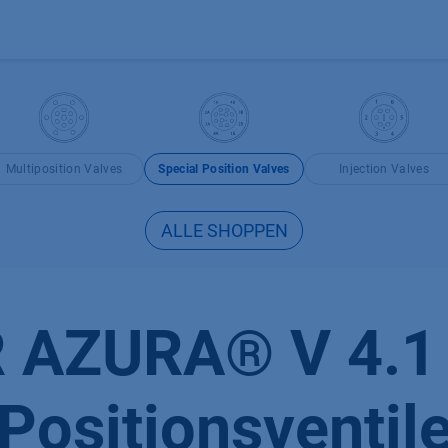
Produkte
OEM
Store
Blog
Veranstaltungen
Support
Multiposition Valves
Special Position Valves
Injection Valves
ALLE SHOPPEN
AZURA® V 4.1 
Positionsventil