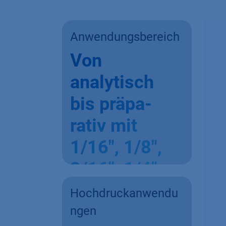
Anwendungsbereich
Von
analytisch
bis präpa-
rativ mit
1/16", 1/8",
3/16", 1/4"
Anschluss
Hochdruckanwendu
ngen