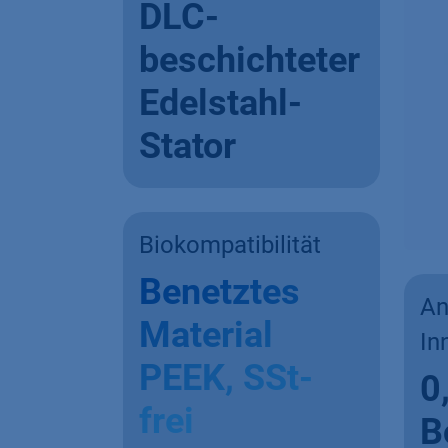
DLC-
beschichteter
Edelstahl-
Stator
Biokompatibilität
Benetztes
An
Material
In
PEEK, SSt-
0
frei
B