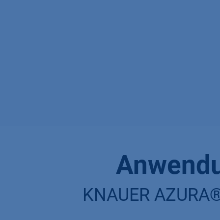
Anwendun
KNAUER AZURA® V