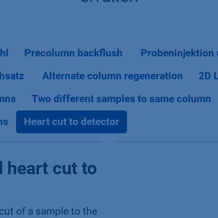
hl
Precolumn backflush
Probeninjektion
hsatz
Alternate column regeneration
2D L
umns
Two different samples to same column
ns
Heart cut to detector
 heart cut to
cut of a sample to the