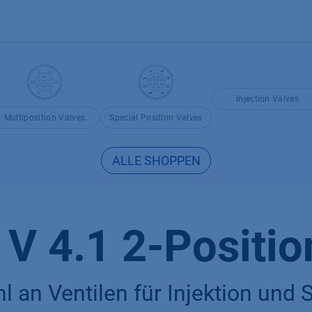
Produkte
OEM
Store
Blog
Veranstaltungen
Support
Injection Valves
Multiposition Valves
Special Position Valves
ALLE SHOPPEN
V 4.1 2-Positio
 an Ventilen für Injektion und