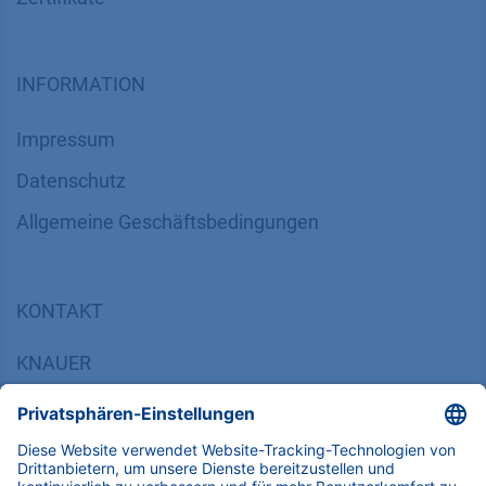
INFORMATION
Impressum
Datenschutz
​​​​​​​​​​​​​​​​​Allgemeine Geschäftsbedingungen
KONTAKT
K
NAUER
Wissenschaftliche Geräte GmbH, Hegauer Weg 38,
14163 Berlin, Germany
​​​​​​​​​​​​​​i​n​f​o​@​k​n​a​u​e​r​.​n​e​t