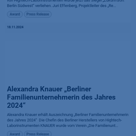
von Hightech-Laborinstrumenten wurde jetzt das Siegel „Zukunftsort
Berlin Südwest“ verliehen. Juri Effenberg, Projektleiter des „Re...
Award
Press Release
18.11.2024
Alexandra Knauer „Berliner
Familienunternehmerin des Jahres
2024“
Alexandra Knauer erhält Aus­zeich­nung „Berliner Familien­unter­nehme­rin
des Jahres 2024“ ​ Die Chefin des Berliner Herstellers von Hightech-
Laborinstrumenten KNAUER wurde vom Verein „Die Familienunt...
Award
Press Release