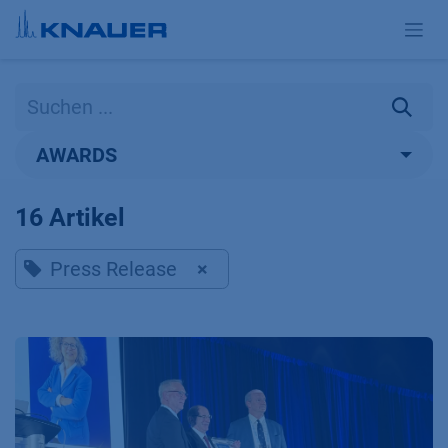
Zum Inhalt springen
AWARDS
16 Artikel
Press Release
×