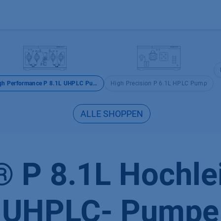
Produkte
OEM
Store
Blog
Veranstaltungen
Support
High Performance P 8.1L UHPLC Pump
High Precision P 6.1L HPLC Pump
ALLE SHOPPEN
P 8.1L Hochle
UHPLC- Pumpe