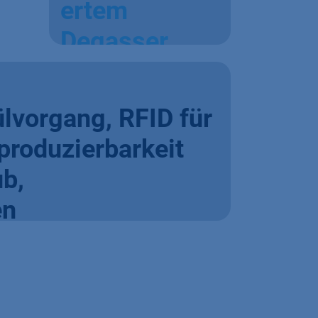
ertem
Degasser
lvorgang, RFID für
roduzierbarkeit
ub,
en