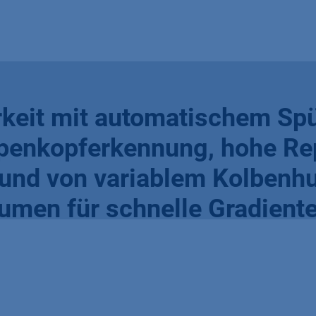
keit mit automatischem Spü
enkopferkennung, hohe Rep
rund von variablem Kolbenh
umen für schnelle Gradient