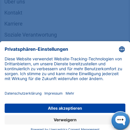
News
Über uns
Kontakt
Karriere
Soziale Verantwortung
SUPPORT
Kundendienst
Service
Partner
Lokale Vertriebspartner