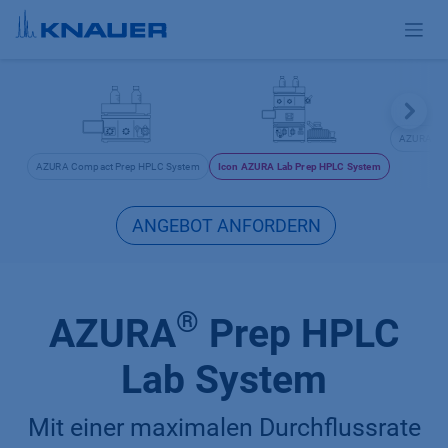
Zum Inhalt springen
AZURA Pil
AZURA Compact Prep HPLC System
Icon AZURA Lab Prep HPLC System
ANGEBOT ANFORDERN
®
AZURA
Prep HPLC
Lab System
Mit einer maximalen Durchflussrate