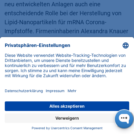
neu entwickelten Anlagen auch eine
entscheidende Rolle bei der Herstellung von
Lipid-Nanopartikeln für mRNA Corona-
Impfstoffe. Firmeninhaberin Alexandra Knauer
leitet das Familienunternehmen gemeinsam
mit Carsten Losch. Beide engagieren sich für
eine nachhaltige und verantwortungsvolle
Unternehmensführung mit Fokus auf die
Anwender:innen, die 190 Mitarbeitenden und
die Gesellschaft. Mehr über KNAUER unter
ww
w.knauer.net
Die Gültigkeit des KNAUER-Prüfzeichens ID
0000086399 kann auf
Certipedia.com
überprüft
werden.