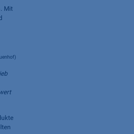
. Mit
d
euenhof)
ieb
wert
dukte
lten