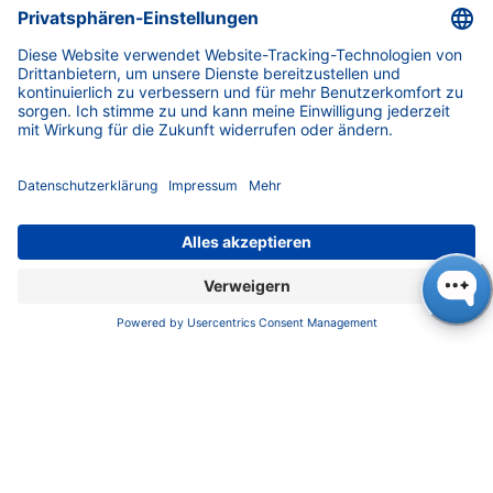
Der Besuch bot eine ideale Gelegenheit für
einen produktiven Austausch über die
aktuellen Herausforderungen nicht nur in
Bezug auf Dekarbonisierung und
Fachkräftemangel, sondern auch über die
Chancen und Stärken des Berliner Mittelstands
und unterstrich das Engagement von KNAUER
für Innovation, Qualität und lokale Produktion.
Dr. Ulrike Krop (links) erläutert Senatorin Franziska
Giffey ein KNAUER Flüssigkeitschromatografie-
System (Foto: KNAUER)
KNAUER mit Sitz in Berlin-Zehlendorf