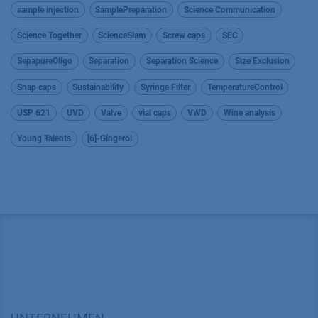
sample injection
SamplePreparation
Science Communication
Science Together
ScienceSlam
Screw caps
SEC
SepapureOligo
Separation
Separation Science
Size Exclusion
Snap caps
Sustainability
Syringe Filter
TemperatureControl
USP 621
UVD
Valve
vial caps
VWD
Wine analysis
Young Talents
[6]-Gingerol