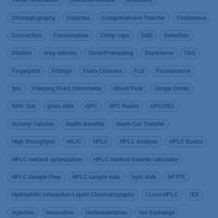
Career Orientation
Cellulose Acetate
Chemistry
Chromatography
Columns
Comprehensive Transfer
Conference
Connection
Consumables
Crimp caps
DAD
Detection
Dilution
drug delivery
EluentPreheating
Experience
FAQ
Fingerprint
Fittings
Flash Columns
FLD
Fluorescence
fplc
Freezing Point Osmometer
Ghost Peak
Ginger Drinks
Girls’ Day
glass vials
GPC
GPC Basics
GPC/SEC
Gummy Candies
Health Benefits
Heart-Cut Transfer
High throughput
HILIC
HPLC
HPLC Analysis
HPLC Basics
HPLC method optimization
HPLC method transfer calculator
HPLC Sample Prep
HPLC sample vials
hplc vials
hPTFE
Hydrophilic Interaction Liquid Chromatography
I Love HPLC
IEX
Injection
Innovation
Instrumentation
Ion Exchange