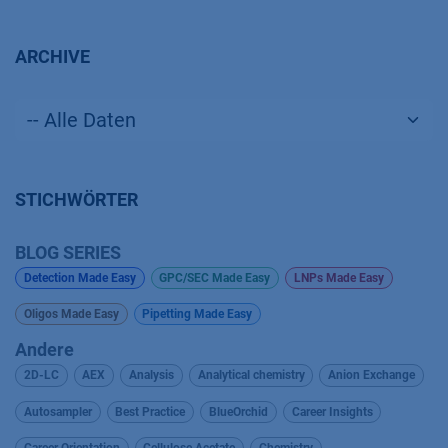
ARCHIVE
STICHWÖRTER
BLOG SERIES
Detection Made Easy
GPC/SEC Made Easy
LNPs Made Easy
Oligos Made Easy
Pipetting Made Easy
Andere
2D-LC
AEX
Analysis
Analytical chemistry
Anion Exchange
Autosampler
Best Practice
BlueOrchid
Career Insights