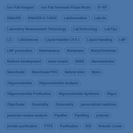
Ion-Pair Reagent
Ion-Pair Reversed Phase Mode
IP-RP
KNAUER
KNAUER K-7400S
LabDecoration
LabLife
Laboratory Measurement Technology
LabTechnology
LabTips
LC
LifeSciences
Liquid Handler LH 8.1
Liquid Handling
LNP
LNP production
Maintenance
Membrane
MerryChristmas
Method development
micro inserts
MWD
Nanomedicine
NanoScaler
NanoScaler PRO
Natural wine
Nylon
Oligonucleotide
Oligonucleotide Analysis
Oligonucleotide Purification
Oligonucleotide Synthesis
Oligos
OligoScaler
Osmolality
Osmometry
personalized medicine
pesticide residue analysis
Pipettes
Pipetting
polymer
protein purification
PTFE
Purification
RID
Robotic Cooler