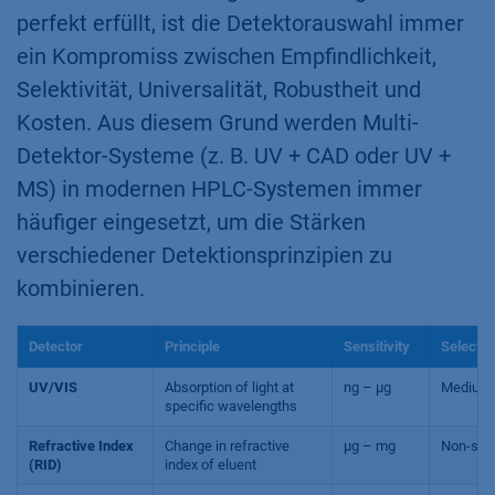
perfekt erfüllt, ist die Detektorauswahl immer
ein Kompromiss zwischen Empfindlichkeit,
Selektivität, Universalität, Robustheit und
Kosten. Aus diesem Grund werden Multi-
Detektor-Systeme (z. B. UV + CAD oder UV +
MS) in modernen HPLC-Systemen immer
häufiger eingesetzt, um die Stärken
verschiedener Detektionsprinzipien zu
kombinieren.
Detector
Principle
Sensitivity
Selectiv
UV/VIS
Absorption of light at
ng – µg
Medium
specific wavelengths
Refractive Index
Change in refractive
µg – mg
Non-spec
(RID)
index of eluent