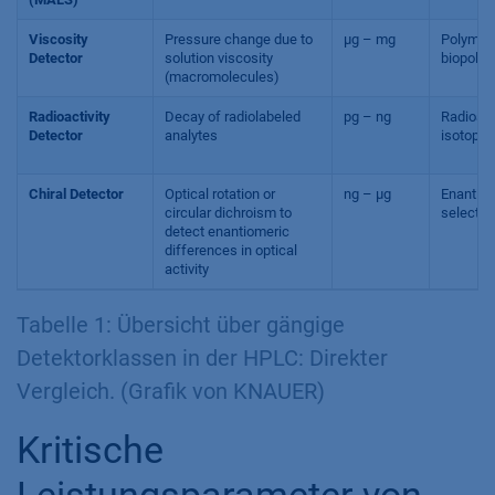
Viscosity
Pressure change due to
µg – mg
Polymer
Detector
solution viscosity
biopoly
(macromolecules)
Radioactivity
Decay of radiolabeled
pg – ng
Radioact
Detector
analytes
isotopes
Chiral Detector
Optical rotation or
ng – µg
Enantio
circular dichroism to
selectivi
detect enantiomeric
differences in optical
activity
Tabelle 1: Übersicht über gängige
Detektorklassen in der HPLC: Direkter
Vergleich. (Grafik von KNAUER)
Kritische
Leistungsparameter von