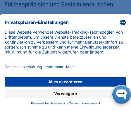
Flächenpräzision und Basislinienrauschen.
Je größer die Zahl, desto mehr Datenpunkte
werden erfasst. Die erfassten Datenpunkte
werden über einen definierten Zeitraum
gemittelt und daraus das Chromatogramm
aufgebaut.
Bei einer Datenrate von 5 Hz werden 5
Datenpunkte pro Sekunde aufgezeichnet.
Wenn jedoch nicht genügend Datenpunkte
vorhanden sind, erhält man eine unsaubere
Peakdarstellung und unzuverlässige
Ergebnisse (siehe Abbildung 2, links). Wenn
der Wert auf 100 Hz eingestellt ist, werden 100
Datenpunkte pro Sekunde gesammelt, was in