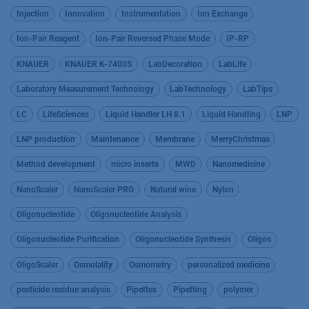
Injection
Innovation
Instrumentation
Ion Exchange
Ion-Pair Reagent
Ion-Pair Reversed Phase Mode
IP-RP
KNAUER
KNAUER K-7400S
LabDecoration
LabLife
Laboratory Measurement Technology
LabTechnology
LabTips
LC
LifeSciences
Liquid Handler LH 8.1
Liquid Handling
LNP
LNP production
Maintenance
Membrane
MerryChristmas
Method development
micro inserts
MWD
Nanomedicine
NanoScaler
NanoScaler PRO
Natural wine
Nylon
Oligonucleotide
Oligonucleotide Analysis
Oligonucleotide Purification
Oligonucleotide Synthesis
Oligos
OligoScaler
Osmolality
Osmometry
personalized medicine
pesticide residue analysis
Pipettes
Pipetting
polymer