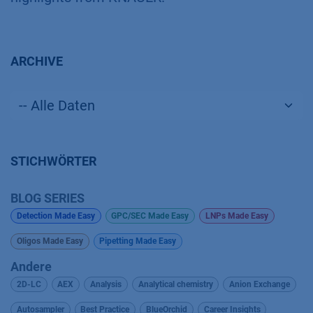
ARCHIVE
STICHWÖRTER
BLOG SERIES
Detection Made Easy
GPC/SEC Made Easy
LNPs Made Easy
Oligos Made Easy
Pipetting Made Easy
Andere
2D-LC
AEX
Analysis
Analytical chemistry
Anion Exchange
Autosampler
Best Practice
BlueOrchid
Career Insights