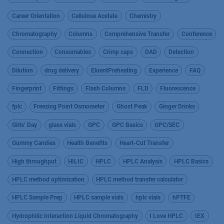
Career Orientation
Cellulose Acetate
Chemistry
Chromatography
Columns
Comprehensive Transfer
Conference
Connection
Consumables
Crimp caps
DAD
Detection
Dilution
drug delivery
EluentPreheating
Experience
FAQ
Fingerprint
Fittings
Flash Columns
FLD
Fluorescence
fplc
Freezing Point Osmometer
Ghost Peak
Ginger Drinks
Girls’ Day
glass vials
GPC
GPC Basics
GPC/SEC
Gummy Candies
Health Benefits
Heart-Cut Transfer
High throughput
HILIC
HPLC
HPLC Analysis
HPLC Basics
HPLC method optimization
HPLC method transfer calculator
HPLC Sample Prep
HPLC sample vials
hplc vials
hPTFE
Hydrophilic Interaction Liquid Chromatography
I Love HPLC
IEX