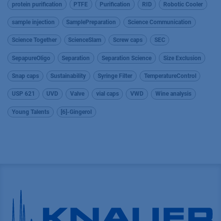
protein purification
PTFE
Purification
RID
Robotic Cooler
sample injection
SamplePreparation
Science Communication
Science Together
ScienceSlam
Screw caps
SEC
SepapureOligo
Separation
Separation Science
Size Exclusion
Snap caps
Sustainability
Syringe Filter
TemperatureControl
USP 621
UVD
Valve
vial caps
VWD
Wine analysis
Young Talents
[6]-Gingerol