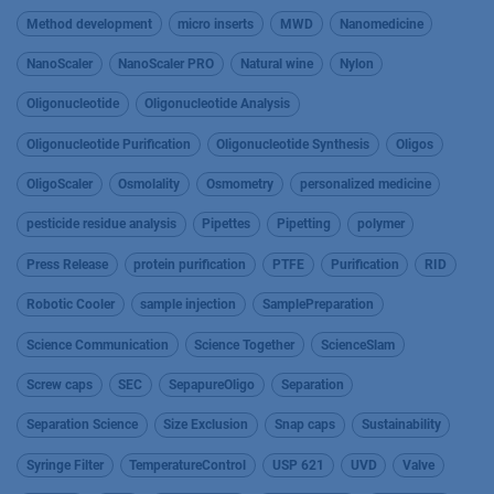
Method development
micro inserts
MWD
Nanomedicine
NanoScaler
NanoScaler PRO
Natural wine
Nylon
Oligonucleotide
Oligonucleotide Analysis
Oligonucleotide Purification
Oligonucleotide Synthesis
Oligos
OligoScaler
Osmolality
Osmometry
personalized medicine
pesticide residue analysis
Pipettes
Pipetting
polymer
Press Release
protein purification
PTFE
Purification
RID
Robotic Cooler
sample injection
SamplePreparation
Science Communication
Science Together
ScienceSlam
Screw caps
SEC
SepapureOligo
Separation
Separation Science
Size Exclusion
Snap caps
Sustainability
Syringe Filter
TemperatureControl
USP 621
UVD
Valve