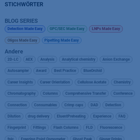
STICHWÖRTER
BLOG SERIES
Detection Made Easy
GPC/SEC Made Easy
LNPs Made Easy
Oligos Made Easy
Pipetting Made Easy
Andere
2D-LC
AEX
Analysis
Analytical chemistry
Anion Exchange
Autosampler
Award
Best Practice
BlueOrchid
Career Insights
Career Orientation
Cellulose Acetate
Chemistry
Chromatography
Columns
Comprehensive Transfer
Conference
Connection
Consumables
Crimp caps
DAD
Detection
Dilution
drug delivery
EluentPreheating
Experience
FAQ
Fingerprint
Fittings
Flash Columns
FLD
Fluorescence
fplc
Freezing Point Osmometer
Ghost Peak
Ginger Drinks