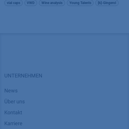
vial caps
VWD
Wine analysis
Young Talents
[6]-Gingerol
UNTERNEHMEN
News
Über uns
Kontakt
Karriere