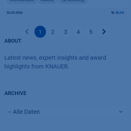
Instrumentation
KNAUER
LabTechnology
02.03.2026
BLOG
1
2
3
4
5
ABOUT
Latest news, expert insights and award
highlights from KNAUER.
ARCHIVE