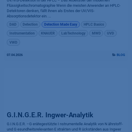
UV/VIS-Detektion in der HPLC – Das Arbeitstier der modernen
Flüssigkeitschromatographie Wenn die meisten Anwender an HPLC-
Detektoren denken, fällt ihnen als Erstes der UV/VIS-
Absorptionsdetektor ein. ...
DAD
Detection
Detection Made Easy
HPLC Basics
Instrumentation
KNAUER
LabTechnology
MWD
UVD
VWD
07.04.2026
BLOG
G.I.N.G.E.R. Ingwer-Analytik
G.I.N.G.E.R. –G erätegestützte I nstrumentelle Analytik von N ährstoff-
und G esundheitsrelevanten E xtrakten und R ückständen aus Ingwer