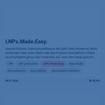
LNPs.Made.Easy.
Special Delivery: Expresszustellung in die Zelle Viele kennen es: Beim
Schlendern über einen Markt oder durch kleine Geschäfte im Urlaub
taucht plötzlich genau das Fundstück auf, nach dem lange gesuch...
LNP
LNP production
LNPs Made Easy
NanoScaler
Nanomedicine
drug delivery
personalized medicine
06.07.2026
BLOG