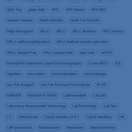
Girls’ Day
glass vials
GPC
GPC Basics
GPC/SEC
Gummy Candies
Health Benefits
Heart-Cut Transfer
High throughput
HILIC
HPLC
HPLC Analysis
HPLC Basics
HPLC method optimization
HPLC method transfer calculator
HPLC Sample Prep
HPLC sample vials
hplc vials
hPTFE
Hydrophilic Interaction Liquid Chromatography
I Love HPLC
IEX
Injection
Innovation
Instrumentation
Ion Exchange
Ion-Pair Reagent
Ion-Pair Reversed Phase Mode
IP-RP
KNAUER
KNAUER K-7400S
LabDecoration
LabLife
Laboratory Measurement Technology
LabTechnology
LabTips
LC
LifeSciences
Liquid Handler LH 8.1
Liquid Handling
LNP
LNP production
Maintenance
Membrane
MerryChristmas