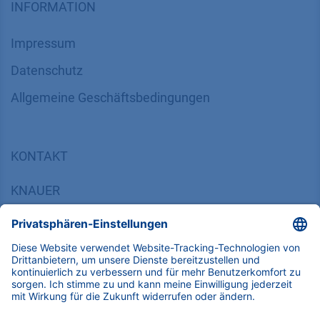
INFORMATION
Impressum
Datenschutz
​​​​​​​​​​​​​​​​​Allgemeine Geschäftsbedingungen
KONTAKT
K
NAUER
Wissenschaftliche Geräte GmbH, Hegauer Weg 38,
14163 Berlin, Germany
​​​​​​​​​​​​​​i​n​f​o​@​k​n​a​u​e​r​.​n​e​t
+49 30 809727-0