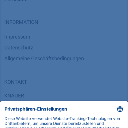
INFORMATION
Impressum
Datenschutz
​​​​​​​​​​​​​​​​​Allgemeine Geschäftsbedingungen
KONTAKT
K
NAUER
Wissenschaftliche Geräte GmbH, Hegauer Weg 38,
14163 Berlin, Germany
​​​​​​​​​​​​​​i​n​f​o​@​k​n​a​u​e​r​.​n​e​t