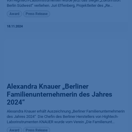
von Hightech-Laborinstrumenten wurde jetzt das Siegel „Zukunftsort
Berlin Südwest“ verliehen. Juri Effenberg, Projektleiter des „Re...
Award
Press Release
18.11.2024
Alexandra Knauer „Berliner
Familienunternehmerin des Jahres
2024“
Alexandra Knauer erhält Aus­zeich­nung „Berliner Familien­unter­nehme­rin
des Jahres 2024“ ​ Die Chefin des Berliner Herstellers von Hightech-
Laborinstrumenten KNAUER wurde vom Verein „Die Familienunt...
Award
Press Release