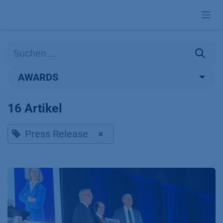
Zum Inhalt springen
AWARDS
16 Artikel
Press Release
×