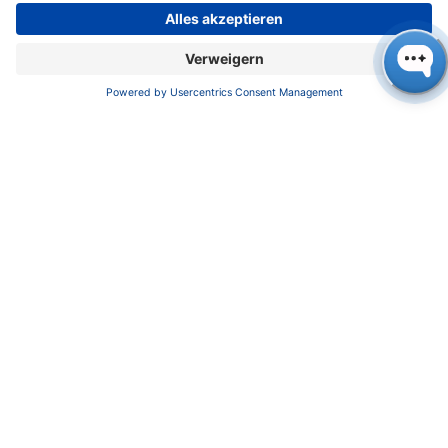
Innovationspreis-Sieger KNAUER in der Kategorie
Mittelstand: Laudator Beat Balzli überreicht
Geschäftsführerin Alexandra Knauer (2. v.l.) und
ihrem Team die Auszeichnung,
Bild: Marc-Steffen Unger
Die KNAUER Wissenschaftliche Geräte GmbH
entwickelt und produziert Labormessgeräte