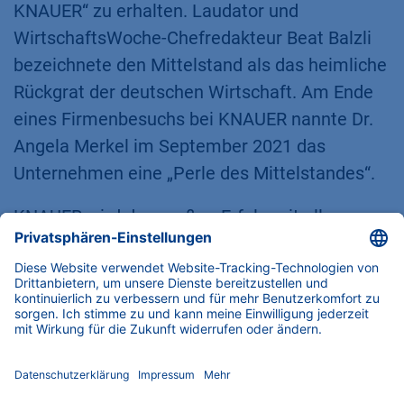
KNAUER“ zu erhalten. Laudator und
WirtschaftsWoche-Chefredakteur Beat Balzli
bezeichnete den Mittelstand als das heimliche
Rückgrat der deutschen Wirtschaft. Am Ende
eines Firmenbesuchs bei KNAUER nannte Dr.
Angela Merkel im September 2021 das
Unternehmen eine „Perle des Mittelstandes“.
KNAUER wird den großen Erfolg mit allen
Mitarbeitenden bei einem Grillfest im großen
Firmengarten feiern, wo jetzt die Obstbäume
in voller Blüte stehen.