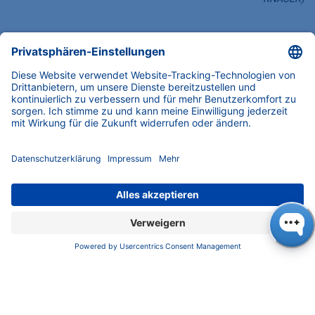
Zum Kreis früherer Ausgezeichneter gehören
zum Beispiel Loriot, Freya Klier, Roland Hetzer,
Hildegard Knef, Inge Deutschkron, Ben Wagin,
Katharina Thalbach, Reinhard Mey oder
Albrecht Broemme. Der Tag der Verleihung
des Ordens jeweils am 1. Oktober hat für
Berlin symbolische Bedeutung, weil 1950 an
diesem Datum die erste Verfassung von Berlin
in Kraft getreten ist. Neben Alexandra Knauer
wurden am Sonntag noch elf weitere
Persönlichkeiten geehrt.
Das Familienunternehmen KNAUER
Wissenschaftliche Geräte GmbH entwickelt