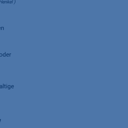
Henkel )
en
oder
altige
g