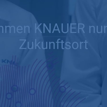
hmen KNAUER nun o
Zukunftsort