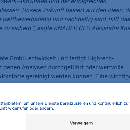
zwerk-Aktivitäten und der erfolgreichen
assen. Unsere Zukunft basiert auf den Ideen, d
 wettbewerbsfähig und nachhaltig sind, hilft das
le zu sichern.“, sagte KNAUER CEO Alexandra Kn
te GmbH entwickelt und fertigt Hightech-
t denen Analysen durchgeführt oder wertvolle
rkstoffe gereinigt werden können. Eine wichtig
h die Entwicklung von Anlagen zur Lipid-
A-Wirkstoffen wie für die Corona-Impfung. Das
ber 70 Länder. Alexandra Knauer – seit dem Jahr 
und Geschäftsführer Carsten Losch legen große
wortung sowohl gegenüber den Mitarbeitenden a