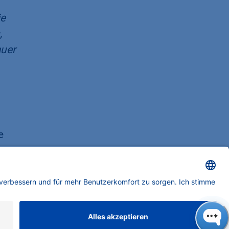
ie
,
auer
e
2000
n
ls