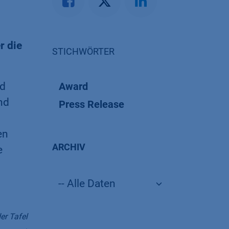
r die
STICHWÖRTER
nd
Award
nd
Press Release
en
ARCHIV
e
er Tafel