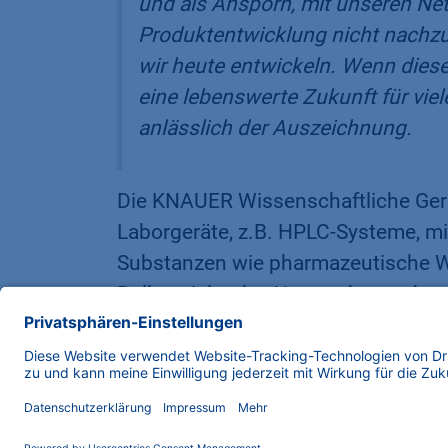
und als Ansporn, mit unseren Net
Produktentwicklung nicht nachzul
wir heute entwickeln. Wenn diese
eine lebenswerte Zukunft für vie
anlässlich der Auszeichnung.​
Die KNAUER Wissenschaftliche Gerä
Laborgeräte, z.B. HPLC-Systeme, mi
Substanzen wie pharmazeutische Wi
Rolle spielte das Unternehmen durc
Nanopartikel-Verkapselung von mRN
Vertriebsnetz erstreckt sich auf ü
Eigentümerin des Unternehmens – 
Wert auf unternehmerische Verant