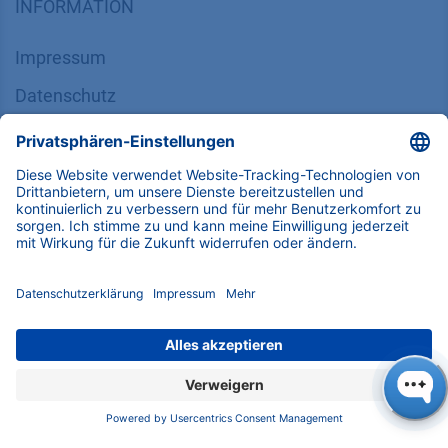
INFORMATION
Impressum
Datenschutz
​​​​​​​​​​​​​​​​​Allgemeine Geschäftsbedingungen
KONTAKT
K
NAUER
Wissenschaftliche Geräte GmbH, Hegauer Weg 38,
14163 Berlin, Germany
​​​​​​​​​​​​​​i​n​f​o​@​k​n​a​u​e​r​.​n​e​t
+49 30 809727-0