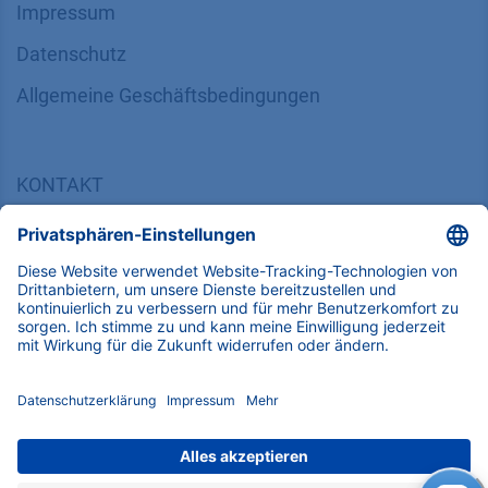
Impressum
Datenschutz
​​​​​​​​​​​​​​​​​Allgemeine Geschäftsbedingungen
KONTAKT
K
NAUER
Wissenschaftliche Geräte GmbH, Hegauer Weg 38,
14163 Berlin, Germany
​​​​​​​​​​​​​​i​n​f​o​@​k​n​a​u​e​r​.​n​e​t
+49 30 809727-0