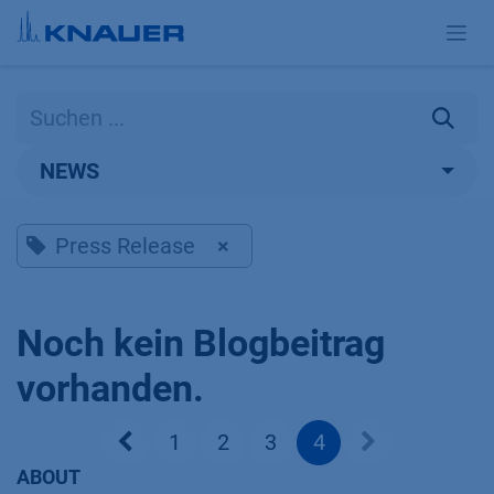
Zum Inhalt springen
NEWS
Press Release
×
Noch kein Blogbeitrag
vorhanden.
1
2
3
4
ABOUT