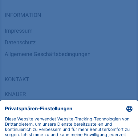
INFORMATION
Impressum
Datenschutz
​​​​​​​​​​​​​​​​​Allgemeine Geschäftsbedingungen
KONTAKT
K
NAUER
Wissenschaftliche Geräte GmbH, Hegauer Weg 38,
14163 Berlin, Germany
​​​​​​​​​​​​​​i​n​f​o​@​k​n​a​u​e​r​.​n​e​t