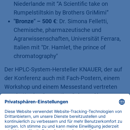
Niederlande mit “A Scientific take on
Rumpelstiltskin by Brothers GriMimi”
"Bronze" – 500 €
: Dr. Simona Felletti,
Chemische, pharmazeutische und
Agrarwissenschaften, Universität Ferrara,
Italien mit "Dr. Hamlet, the prince of
chromatography"
Der HPLC-System-Hersteller KNAUER, der auf
der Konferenz auch mit Fach-Postern, einem
Workshop und einem Messestand vertreten
war, hatte das Separation Science Slam
Format auf der HPLC 2019 in Milano ins Leben
gerufen. KNAUER produziert Laborgeräte für
die Bereiche Life-Science, Pharma,