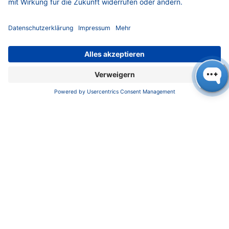
Biotechnologie, Chemie, Umwelt und
Lebensmittel. Das Unternehmen ist vor allem
für Flüssigkeitschromatografie-Systeme und -
Komponenten bekannt, spielte aber mit seinen
neu entwickelten Anlagen auch eine
entscheidende Rolle bei der Herstellung von
Lipid-Nanopartikeln für mRNA Corona-
Impfstoffe. Firmeninhaberin Alexandra Knauer
leitet das Familienunternehmen gemeinsam
mit Carsten Losch. Beide engagieren sich für
eine nachhaltige und verantwortungsvolle
Unternehmensführung mit Fokus auf die
Anwender:innen, die 190 Mitarbeitenden und
die Gesellschaft. Mehr über KNAUER unter
ww
w.knauer.net