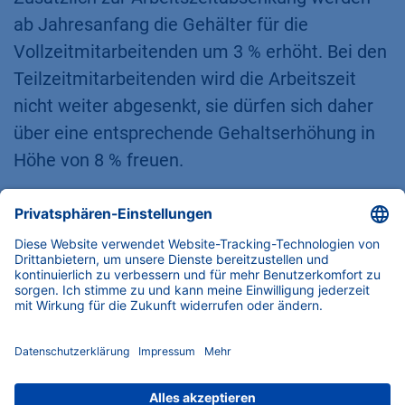
ab Jahresanfang die Gehälter für die
Vollzeitmitarbeitenden um 3 % erhöht. Bei den
Teilzeitmitarbeitenden wird die Arbeitszeit
nicht weiter abgesenkt, sie dürfen sich daher
über eine entsprechende Gehaltserhöhung in
Höhe von 8 % freuen.
Weil Mitarbeitende aus Produktion und CNC-
Fertigung nicht von flexiblen Arbeitszeiten und
einer Homeoffice-Option profitieren können,
wurde nach einem Ausgleich für diese im
alternierenden Zweischichtbetrieb Tätigen
gesucht. Seit dem 1. Januar 2024 erhalten sie
in den Spätschichten einen steuerfreien
Aufschlag in Höhe von 25 %.