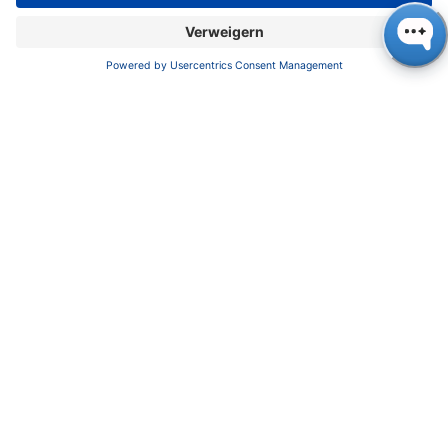
Am 2. Januar gab es sogar noch einen Grund
zur Freude, denn die Unternehmerin Alexandra
Knauer war mit im Rennen bei der Wahl zur
„Berlinerin des Jahres“ der Berliner
Morgenpost. Es werden jedes Jahr viele
Vorschläge eingereicht und eine Jury
entscheidet, welche Persönlichkeit für den
Titel in die engere Wahl kommt. Alexandra
Knauer gehörte neben dem Dirigenten Daniel
Barenboim und z.B. Dieter Hallervorden am 2.
Januar zu den 10 Finalisten:innen. Sie freute
sich, dass die Holocaust-Überlebende Margot
Friedländer mit dem Titel geehrt wurde, die
noch im hohen Alter unglaublich viel für