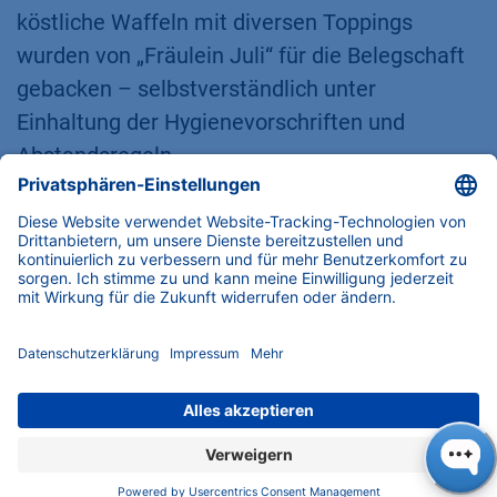
köstliche Waffeln mit diversen Toppings
wurden von „Fräulein Juli“ für die Belegschaft
gebacken – selbstverständlich unter
Einhaltung der Hygienevorschriften und
Abstandsregeln.​
Toppings für diverse Waffeln von Fräulein Juli (Foto:
KNAUER)
Über KNAUER:
Das Familienunternehmen KNAUER
Wissenschaftliche Geräte GmbH entwickelt
Hightech-Labormessgeräte, beispielsweise