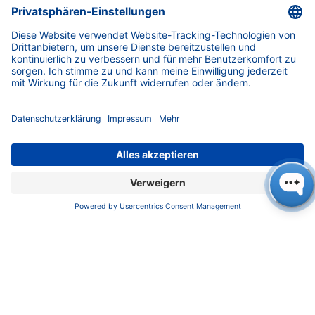
Der Besuch bot eine ideale Gelegenheit für
einen produktiven Austausch über die
aktuellen Herausforderungen nicht nur in
Bezug auf Dekarbonisierung und
Fachkräftemangel, sondern auch über die
Chancen und Stärken des Berliner Mittelstands
und unterstrich das Engagement von KNAUER
für Innovation, Qualität und lokale Produktion.
Dr. Ulrike Krop (links) erläutert Senatorin Franziska
Giffey ein KNAUER Flüssigkeitschromatografie-
System (Foto: KNAUER)
KNAUER mit Sitz in Berlin-Zehlendorf