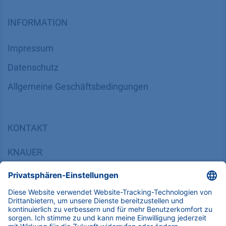
INFORMATION
Impressum
Datenschutz
​​​​​​​​​​​​​​​​​Allgemeine Geschäftsbedingungen
KONTAKT
K
NAUER
Wissenschaftliche Geräte GmbH, Hegauer Weg 38,
14163 Berlin, Germany
​​​​​​​​​​​​​​i​n​f​o​@​k​n​a​u​e​r​.​n​e​t