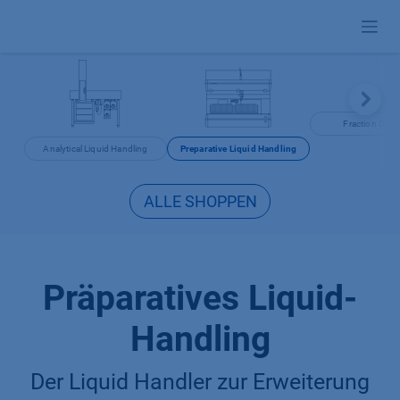
Zum Inhalt springen
Fraction Colle
Analytical Liquid Handling
Preparative Liquid Handling
ALLE SHOPPEN
Präparatives Liquid-
Handling
Der Liquid Handler zur Erweiterung