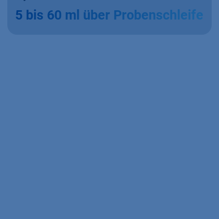
5 bis 60 ml über Probenschleife​