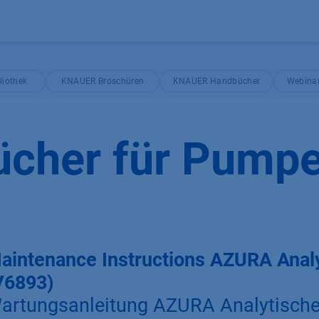
Produkte
OEM
Store
Blog
Veranstaltungen
Support
iothek
KNAUER Broschüren
KNAUER Handbücher
Webina
cher für Pump
aintenance Instructions AZURA Anal
V6893)
artungsanleitung AZURA Analytisch