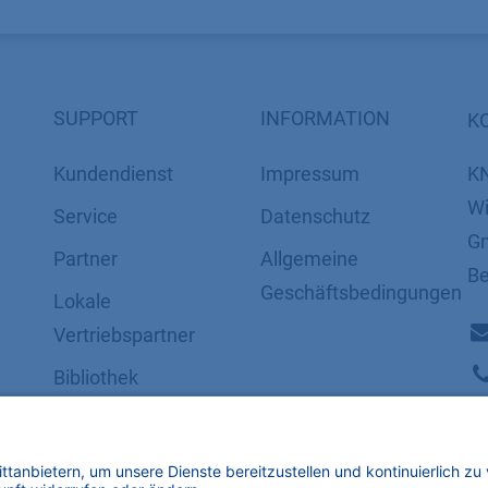
SUPPORT
INFORMATION
K
Kundendienst
Impressum
K
Wi
Service
Datenschutz
Gm
Partner
​​​​​​​​​​​​​​​​​Allgemeine
Be
Geschäftsbedingungen
Lokale
Vertriebspartner
Bibliothek
FAQ
Zertifikate