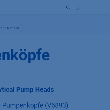
Unternehmen
Kontakt
Partner
re on Demand
enköpfe
ytical Pump Heads
e Pumpenköpfe (V6893)