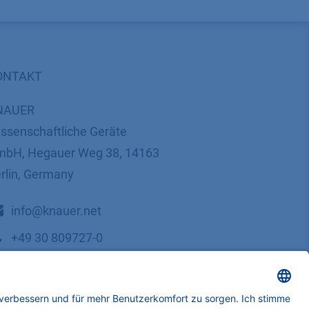
ONTAKT
NAUER
ssenschaftliche Geräte
bH, Hegauer Weg 38, 14163
rlin, Germany
​​​​​​​​​​​​​​i​n​f​o​@​k​n​a​u​e​r​.​n​e​t
+49 30 809727-0