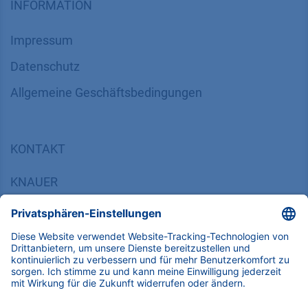
INFORMATION
Impressum
Datenschutz
​​​​​​​​​​​​​​​​​Allgemeine Geschäftsbedingungen
KONTAKT
K
NAUER
Wissenschaftliche Geräte GmbH, Hegauer Weg 38,
14163 Berlin, Germany
​​​​​​​​​​​​​​i​n​f​o​@​k​n​a​u​e​r​.​n​e​t
+49 30 809727-0