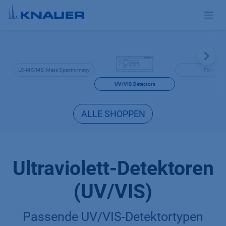
Zum Inhalt springen
LC-MS/MS, Mass Spectrometry
Flow Cell
UV/VIS Detectors
ALLE SHOPPEN
Ultraviolett-Detektoren
(UV/VIS)
Passende UV/VIS-Detektortypen