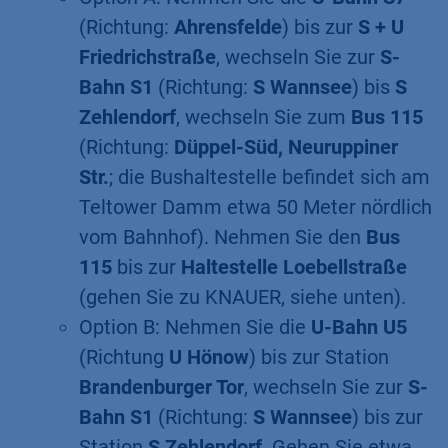
(Richtung:
Ahrensfelde
) bis zur
S + U
Friedrichstraße
, wechseln Sie zur
S-
Bahn S1
(Richtung:
S Wannsee
) bis
S
Zehlendorf
, wechseln Sie zum
Bus 115
(Richtung:
Düppel-Süd, Neuruppiner
Str.
; die Bushaltestelle befindet sich am
Teltower Damm etwa 50 Meter nördlich
vom Bahnhof). Nehmen Sie den
Bus
115
bis zur
Haltestelle Loebellstraße
(gehen Sie zu KNAUER, siehe unten).
Option B: Nehmen Sie die
U-Bahn U5
(Richtung
U Hönow
) bis zur Station
Brandenburger Tor
, wechseln Sie zur
S-
Bahn S1
(Richtung:
S Wannsee
) bis zur
Station
S Zehlendorf
. Gehen Sie etwa