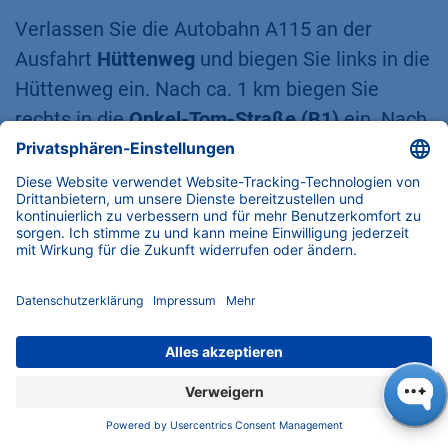
Verlassen Sie die Autobahn A115 an der
Ausfahrt
Hüttenweg
und biegen Sie links in die
Hüttenweg ein. Nach ca. 1 km biegen Sie
rechts in die
Onkel-Tom-Straße (B1)
ein. Nach
3,7 km erreichen Sie die
Potsdamer Straße
.
Biegen Sie dort nach rechts ab. Fahren Sie
geradeaus für 1,2 km und (nachdem Sie unter
einer Eisenbahnbrücke hindurchgefahren sind)
machen Sie eine Wende. Fahren Sie 200 Meter
in die entgegengesetzte Richtung und biegen
Sie rechts in den
Hohentwielsteig
ein. Nach
700 m erreichen Sie den
Hegauer Weg
. An der
Kreuzung Hohentwielsteig / Hegauer Weg
sehen Sie das blaue
KNAUER
Gebäude.