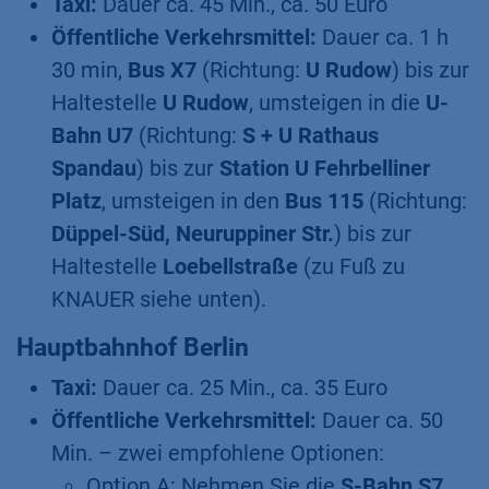
Taxi:
Dauer ca. 45 Min., ca. 50 Euro
Öffentliche Verkehrsmittel:
Dauer ca. 1 h
30 min,
Bus X7
(Richtung:
U Rudow
) bis zur
Haltestelle
U Rudow
, umsteigen in die
U-
Bahn U7
(Richtung:
S + U Rathaus
Spandau
) bis zur
Station U Fehrbelliner
Platz
, umsteigen in den
Bus
115
(Richtung:
Düppel-Süd, Neuruppiner Str.
) bis zur
Haltestelle
Loebellstraße
(zu Fuß zu
KNAUER siehe unten).
Hauptbahnhof Berlin
Taxi:
Dauer ca. 25 Min., ca. 35 Euro
Öffentliche Verkehrsmittel:
Dauer ca. 50
Min. – zwei empfohlene Optionen:
Option A: Nehmen Sie die
S-Bahn S7