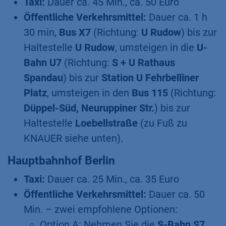
Taxi:
Dauer ca. 45 Min., ca. 50 Euro
Öffentliche Verkehrsmittel:
Dauer ca. 1 h
30 min,
Bus X7
(Richtung:
U Rudow
) bis zur
Haltestelle
U Rudow
, umsteigen in die
U-
Bahn U7
(Richtung:
S + U Rathaus
Spandau
) bis zur
Station U Fehrbelliner
Platz
, umsteigen in den
Bus
115
(Richtung:
Düppel-Süd, Neuruppiner Str.
) bis zur
Haltestelle
Loebellstraße
(zu Fuß zu
KNAUER siehe unten).
Hauptbahnhof Berlin
Taxi:
Dauer ca. 25 Min., ca. 35 Euro
Öffentliche Verkehrsmittel:
Dauer ca. 50
Min. – zwei empfohlene Optionen:
Option A: Nehmen Sie die
S-Bahn S7