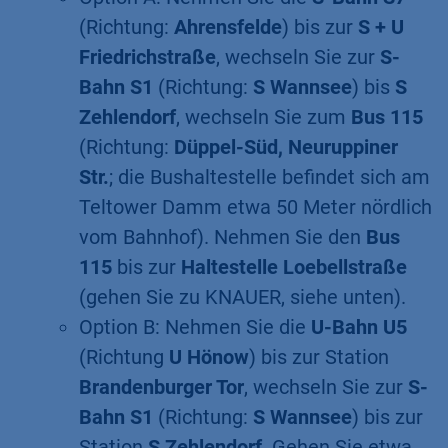
(Richtung:
Ahrensfelde
) bis zur
S + U
Friedrichstraße
, wechseln Sie zur
S-
Bahn S1
(Richtung:
S Wannsee
) bis
S
Zehlendorf
, wechseln Sie zum
Bus 115
(Richtung:
Düppel-Süd, Neuruppiner
Str.
; die Bushaltestelle befindet sich am
Teltower Damm etwa 50 Meter nördlich
vom Bahnhof). Nehmen Sie den
Bus
115
bis zur
Haltestelle Loebellstraße
(gehen Sie zu KNAUER, siehe unten).
Option B: Nehmen Sie die
U-Bahn U5
(Richtung
U Hönow
) bis zur Station
Brandenburger Tor
, wechseln Sie zur
S-
Bahn S1
(Richtung:
S Wannsee
) bis zur
Station
S Zehlendorf
. Gehen Sie etwa