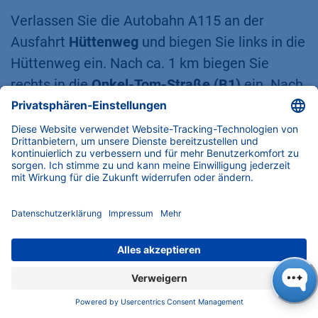
Verlassen Sie die Autobahn A115 an der
Ausfahrt
Hüttenweg
und biegen Sie links in die
Hüttenweg ein. Nach ca. 1 km biegen Sie
rechts in die
Onkel-Tom-Straße (B1)
ein. Nach
3,7 km erreichen Sie die
Potsdamer Straße
.
Biegen Sie dort nach rechts ab. Fahren Sie
geradeaus für 1,2 km und (nachdem Sie unter
einer Eisenbahnbrücke hindurchgefahren sind)
machen Sie eine Wende. Fahren Sie 200 Meter
in die entgegengesetzte Richtung und biegen
Sie rechts in den
Hohentwielsteig
ein. Nach
700 m erreichen Sie den
Hegauer Weg
. An der
Kreuzung Hohentwielsteig / Hegauer Weg
sehen Sie das blaue
KNAUER
Gebäude.