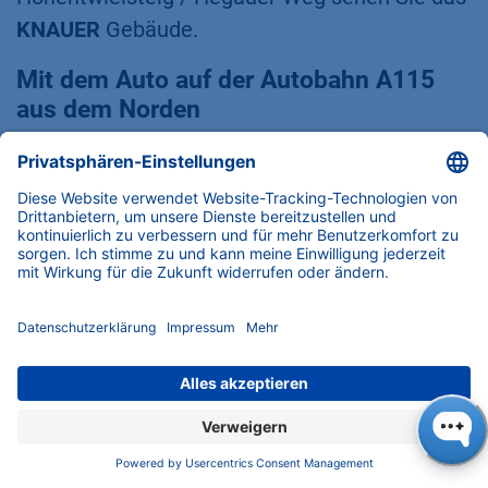
KNAUER
Gebäude.
Mit dem Auto auf der Autobahn A115
aus dem Norden
Verlassen Sie die Autobahn A115 an der
Ausfahrt
Hüttenweg
und biegen Sie links in die
Hüttenweg ein. Nach ca. 1 km biegen Sie
rechts in die
Onkel-Tom-Straße (B1)
ein. Nach
3,7 km erreichen Sie die
Potsdamer Straße
.
Biegen Sie dort nach rechts ab. Fahren Sie
geradeaus für 1,2 km und (nachdem Sie unter
einer Eisenbahnbrücke hindurchgefahren sind)
machen Sie eine Wende. Fahren Sie 200 Meter
in die entgegengesetzte Richtung und biegen
Sie rechts in den
Hohentwielsteig
ein. Nach