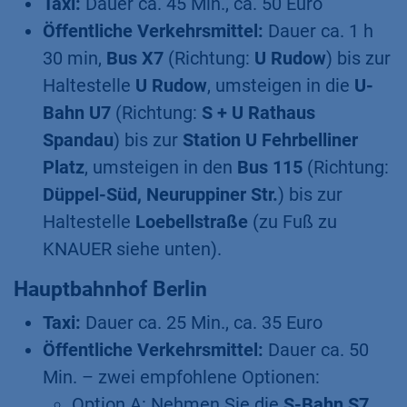
Taxi:
Dauer ca. 45 Min., ca. 50 Euro
Öffentliche Verkehrsmittel:
Dauer ca. 1 h
30 min,
Bus X7
(Richtung:
U Rudow
) bis zur
Haltestelle
U Rudow
, umsteigen in die
U-
Bahn U7
(Richtung:
S + U Rathaus
Spandau
) bis zur
Station U Fehrbelliner
Platz
, umsteigen in den
Bus
115
(Richtung:
Düppel-Süd, Neuruppiner Str.
) bis zur
Haltestelle
Loebellstraße
(zu Fuß zu
KNAUER siehe unten).
Hauptbahnhof Berlin
Taxi:
Dauer ca. 25 Min., ca. 35 Euro
Öffentliche Verkehrsmittel:
Dauer ca. 50
Min. – zwei empfohlene Optionen:
Option A: Nehmen Sie die
S-Bahn S7