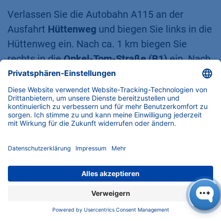
Verlassen Sie die Autobahn A115 an der
Ausfahrt
Hüttenweg
und biegen Sie links in die
Hüttenweg ein. Nach ca. 1 km biegen Sie
rechts in die
Onkel-Tom-Straße (B1)
ein. Nach
3,7 km erreichen Sie die
Potsdamer Straße
.
Biegen Sie dort nach rechts ab. Fahren Sie
geradeaus für 1,2 km und (nachdem Sie unter
einer Eisenbahnbrücke hindurchgefahren sind)
machen Sie eine Wende. Fahren Sie 200 Meter
in die entgegengesetzte Richtung und biegen
Sie rechts in den
Hohentwielsteig
ein. Nach
700 m erreichen Sie den
Hegauer Weg
. An der
Kreuzung Hohentwielsteig / Hegauer Weg
sehen Sie das blaue
KNAUER
Gebäude.