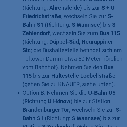
(Richtung:
Ahrensfelde
) bis zur
S + U
Friedrichstraße
, wechseln Sie zur
S-
Bahn S1
(Richtung:
S Wannsee
) bis
S
Zehlendorf
, wechseln Sie zum
Bus 115
(Richtung:
Düppel-Süd, Neuruppiner
Str.
; die Bushaltestelle befindet sich am
Teltower Damm etwa 50 Meter nördlich
vom Bahnhof). Nehmen Sie den
Bus
115
bis zur
Haltestelle Loebellstraße
(gehen Sie zu KNAUER, siehe unten).
Option B: Nehmen Sie die
U-Bahn U5
(Richtung
U Hönow
) bis zur Station
Brandenburger Tor
, wechseln Sie zur
S-
Bahn S1
(Richtung:
S Wannsee
) bis zur
Station
S Zehlendorf
. Gehen Sie etwa