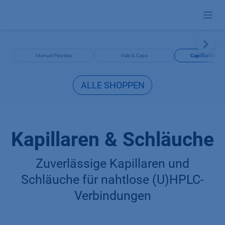
Zum Inhalt springen
Manual Pipettes
Vials & Caps
Capillaries & 
ALLE SHOPPEN
Kapillaren & Schläuche
Zuverlässige Kapillaren und
Schläuche für nahtlose (U)HPLC-
Verbindungen