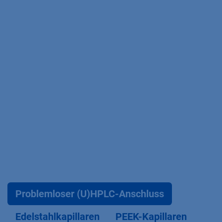
Problemloser (U)HPLC-Anschluss
Edelstahlkapillaren
PEEK-Kapillaren